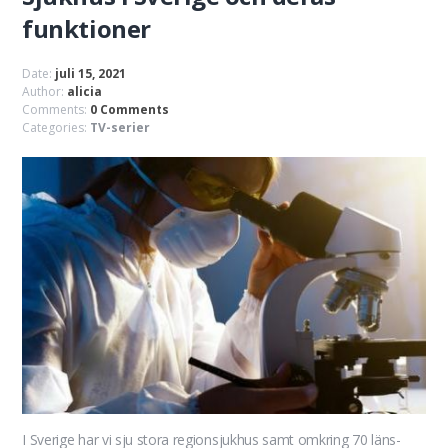
funktioner
Date:
juli 15, 2021
Author:
alicia
Comments:
0 Comments
Categories:
TV-serier
I Sverige har vi sju stora regionsjukhus samt omkring 70 läns-