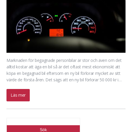
Marknaden för begagnade personbilar är stor och även om det
alltid kostar att äga en bil så är det oftast mest ekonomiskt att
köpa en begagnad bil eftersom en ny bil förlorar mycket av sitt
värde de första åren. Det sägs att en ny bil förlorar 50 000 kr i…
Läs mer