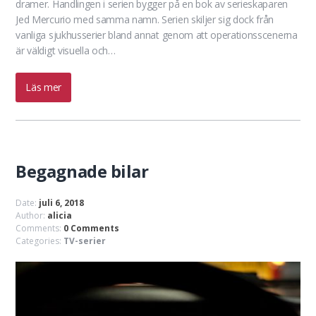
dramer. Handlingen i serien bygger på en bok av serieskaparen
Jed Mercurio med samma namn. Serien skiljer sig dock från
vanliga sjukhusserier bland annat genom att operationsscenerna
är väldigt visuella och…
Läs mer
Begagnade bilar
Date:
juli 6, 2018
Author:
alicia
Comments:
0 Comments
Categories:
TV-serier