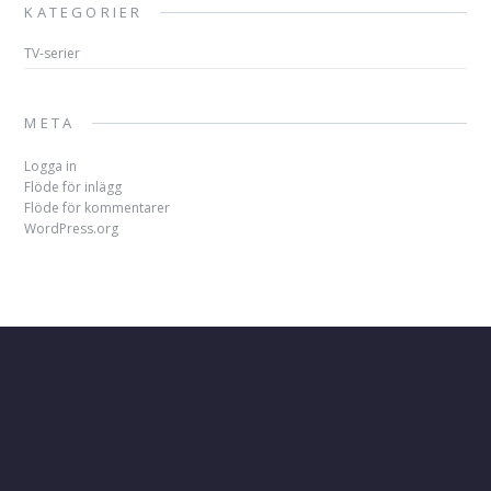
KATEGORIER
TV-serier
META
Logga in
Flöde för inlägg
Flöde för kommentarer
WordPress.org