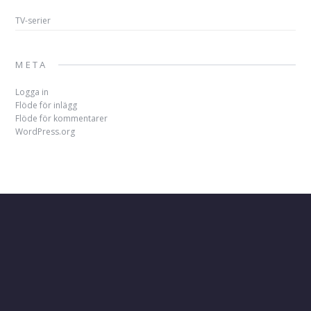
TV-serier
META
Logga in
Flöde för inlägg
Flöde för kommentarer
WordPress.org